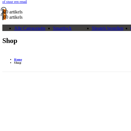
of stuur een email
0
0 artikels
0
0 artikels
Alle Categorieën
Smartlock
Sleutels bestellen
Shop
Home
Shop