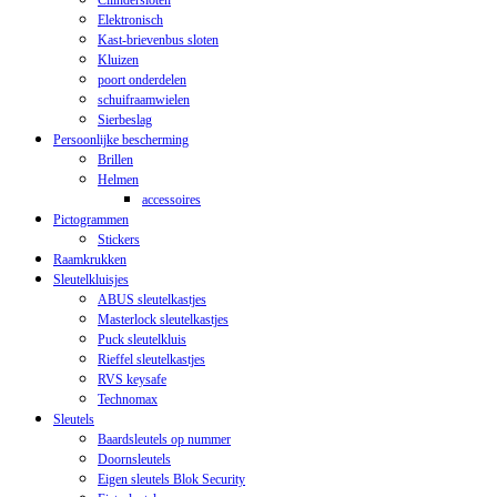
Cilindersloten
Elektronisch
Kast-brievenbus sloten
Kluizen
poort onderdelen
schuifraamwielen
Sierbeslag
Persoonlijke bescherming
Brillen
Helmen
accessoires
Pictogrammen
Stickers
Raamkrukken
Sleutelkluisjes
ABUS sleutelkastjes
Masterlock sleutelkastjes
Puck sleutelkluis
Rieffel sleutelkastjes
RVS keysafe
Technomax
Sleutels
Baardsleutels op nummer
Doornsleutels
Eigen sleutels Blok Security