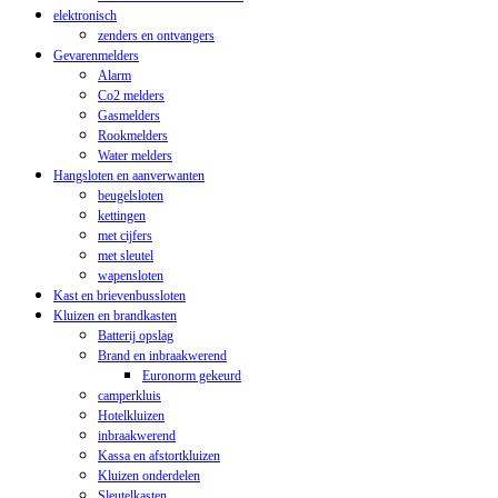
elektronisch
zenders en ontvangers
Gevarenmelders
Alarm
Co2 melders
Gasmelders
Rookmelders
Water melders
Hangsloten en aanverwanten
beugelsloten
kettingen
met cijfers
met sleutel
wapensloten
Kast en brievenbussloten
Kluizen en brandkasten
Batterij opslag
Brand en inbraakwerend
Euronorm gekeurd
camperkluis
Hotelkluizen
inbraakwerend
Kassa en afstortkluizen
Kluizen onderdelen
Sleutelkasten