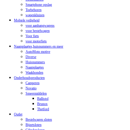
Smartphone opslag
Toebehoren
wapenkluizen
Mobiele veiligheid
voor aanhangwagens
voor bestelwagen
Voor fiets
voor motorfiets
Naamplaatjes,huisnummers en meer
AutoMoto motive
Diverse
Huisnummers
Naamplaatjes
Waakhonden
Onderhoudsproducten
Camperen
Novatio
Smeermiddelen
Ballistol
Brunox
Thetford
Outlet
Bestelwagen sloten
Bijzetsloten