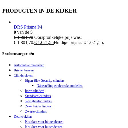
PRODUCTEN IN DE KIJKER
DRS Prisma I/4
0
van de 5
€
1.801,70
Oorspronkelijke prijs was:
€ 1.801,70.
€
1.621,55
Huidige prijs is: € 1.621,55.
Productcategorieën
Automotive materialen
Brievenbussen
Cilindersloten
Eigen Blok Security cilinders
Nabestelling einde reeks modellen
korte cilinders
Standaard cilinders
Veiligheidscilinders
Zekerheidscilinders
Zwarte cilinders
Deurkrukken
Krukken voor binnendeuren
Krukken voor buitendeuren